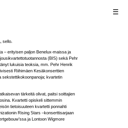
☰
 sello.
a – erityisen paljon Benelux-maissa ja
jousikvartettotuotannosta (BIS) sekä Pehr
ittänyt lukuisia teoksia, mm. Pehr Henrik
tiivisesti Riihimäen Kesäkonserttien
a sekstettikokoonpanoja; kvartetin
aisevan tärkeitä olivat, paitsi soittajien
osina. Kvartetti opiskeli sittemmin
sön tietoisuuteen kvartetti ponnahti
nizationin Rising Stars –konserttisarjaan
certgebouw’ssa ja Lontoon Wigmore