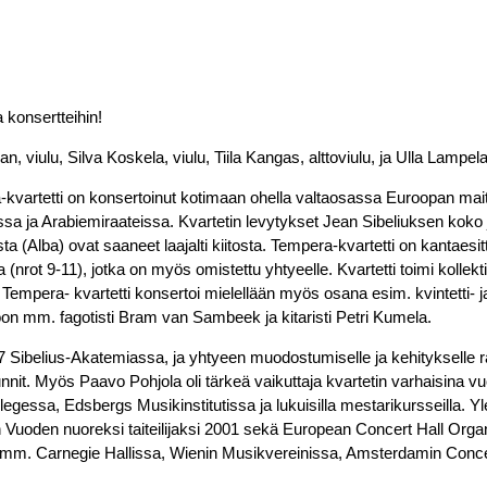
a konsertteihin!
 viulu, Silva Koskela, viulu, Tiila Kangas, alttoviulu, ja Ulla Lampela,
a-kvartetti on konsertoinut kotimaan ohella valtaosassa Euroopan mait
a ja Arabiemiraateissa. Kvartetin levytykset Jean Sibeliuksen koko 
ta (Alba) ovat saaneet laajalti kiitosta. Tempera-kvartetti on kantaes
 (nrot 9-11), jotka on myös omistettu yhtyeelle. Kvartetti toimi kollek
 Tempera- kvartetti konsertoi mielellään myös osana esim. kvintetti- j
akoon mm. fagotisti Bram van Sambeek ja kitaristi Petri Kumela.
 Sibelius-Akatemiassa, ja yhtyeen muodostumiselle ja kehitykselle ratk
nnit. Myös Paavo Pohjola oli tärkeä vaikuttaja kvartetin varhaisina vu
essa, Edsbergs Musikinstitutissa ja lukuisilla mestarikursseilla. Ylei
un Vuoden nuoreksi taiteilijaksi 2001 sekä European Concert Hall Orga
oi mm. Carnegie Hallissa, Wienin Musikvereinissa, Amsterdamin Con