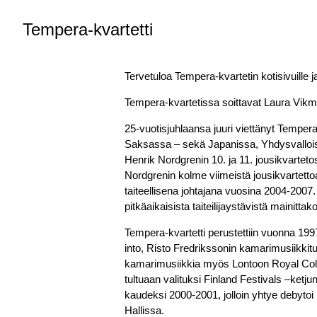
Tempera-kvartetti
Tervetuloa Tempera-kvartetin kotisivuille j
Tempera-kvartetissa soittavat Laura Vikman,
25-vuotisjuhlaansa juuri viettänyt Temper
Saksassa – sekä Japanissa, Yhdysvalloiss
Henrik Nordgrenin 10. ja 11. jousikvartetos
Nordgrenin kolme viimeistä jousikvartettoa
taiteellisena johtajana vuosina 2004-2007.
pitkäaikaisista taiteilijaystävistä mainitt
Tempera-kvartetti perustettiin vuonna 1997
into, Risto Fredrikssonin kamarimusiikkitu
kamarimusiikkia myös Lontoon Royal Colleg
tultuaan valituksi Finland Festivals –ketj
kaudeksi 2000-2001, jolloin yhtye debyt
Hallissa.